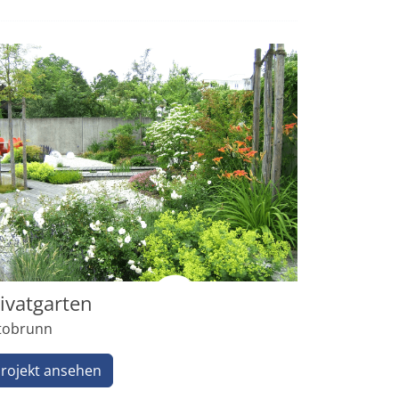
ivatgarten
tobrunn
rojekt ansehen