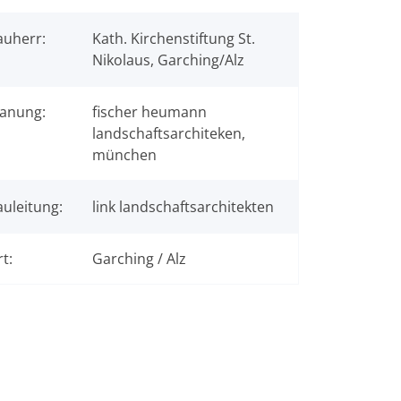
auherr:
Kath. Kirchenstiftung St.
Nikolaus, Garching/Alz
lanung:
fischer heumann
landschaftsarchiteken,
münchen
auleitung:
link landschaftsarchitekten
t:
Garching / Alz